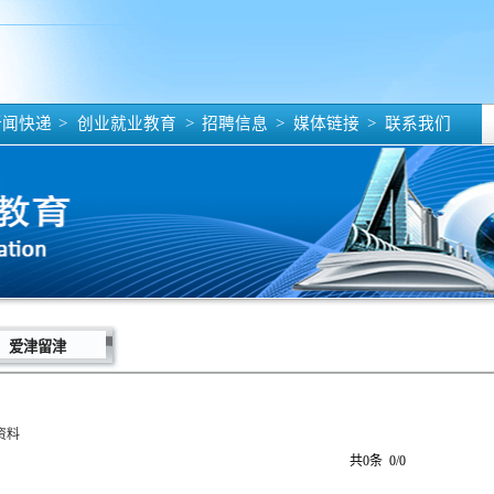
闻快递
>
创业就业教育
>
招聘信息
>
媒体链接
>
联系我们
爱津留津
资料
共0条 0/0